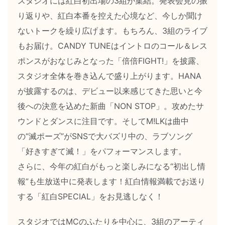
スタジオには紅白初出場の3組が集結。発表会見の振
り返りや、紅白本番を控えた心境など、今しか聞け
ないトークを繰り広げます。もちろん、3組のライブ
もお届け。CANDY TUNEはイントロのコール＆レス
ポンスがおなじみとなった「倍倍FIGHT!」を披露、
スタジオ全体を巻き込んで盛り上がります。HANA
が披露するのは、デビュー以来感じてきた思いと今
後への決意を込めた新曲「NON STOP」。攻めたサ
ウンドとダンスに注目です。そしてM!LKは曲中
の“滅ポーズ”がSNSで大バズリ中の、ラブソング
「好きすぎて滅！」をパフォーマンスします。
さらに、今年の紅白がもっと楽しみになる“初出し情
報”も生放送中に発表します！紅白情報満載でお送り
する「紅白SPECIAL」をお見逃しなく！
スタジオではMCのふたりを中心に、3組のアーティ