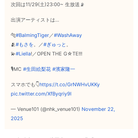
次回は11/29(土)23:00~ 生放送📡
出演アーティストは…
🐅
#BalmingTiger
／
#WashAway
🫂
#もさを
。／
#ぎゅっと
。
💫
#Liella
!／OPEN THE G☆TE!!!
🎙MC
#生田絵梨花
#濱家隆一
スマホでも👇
https://t.co/GrNWHvUKKy
pic.twitter.com/XfByqriy9l
— Venue101 (@nhk_venue101)
November 22,
2025