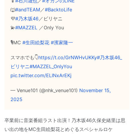
📱
#石川晟也
／
#オカンのLINE
🐺
#andTEAM
／
#BacktoLife
💜
#乃木坂46
／ビリヤニ
💫
#MAZZEL
／Only You
🎙MC
#生田絵梨花
#濱家隆一
スマホでも👇
https://t.co/GrNWHvUKKy
#乃木坂46_
ビリヤニ
#MAZZEL_OnlyYou
pic.twitter.com/ELINxArEKj
— Venue101 (@nhk_venue101)
November 15,
2025
卒業前に音楽番組ラスト出演！乃木坂46久保史緒里は思
い出の地をMC生田絵梨花とめぐるスペシャルロケ