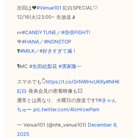
次回は❤
#Venue101
紅白SPECIAL🤍
12/16(火)23:00~ 生放送📡
🍬
#CANDYTUNE
／
#倍倍FIGHT
!
🌹
#HANA
／
#NONSTOP
❣️
#MILK
／
#好きすぎて滅
!
🎙MC
#生田絵梨花
#濱家隆一
スマホでも👇
https://t.co/GrNWHvUKKy
#NHK
紅白
発表会見の密着映像も💥
通常とは異なり、火曜日の放送です‼️
#きゃん
ちゅー
pic.twitter.com/4lcHrcwPam
— Venue101 (@nhk_venue101)
December 6,
2025