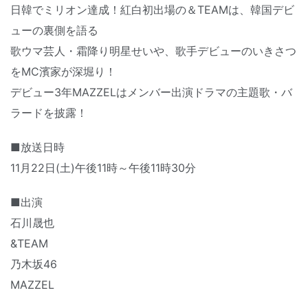
日韓でミリオン達成！紅白初出場の＆TEAMは、韓国デビ
ューの裏側を語る
歌ウマ芸人・霜降り明星せいや、歌手デビューのいきさつ
をMC濱家が深堀り！
デビュー3年MAZZELはメンバー出演ドラマの主題歌・バ
ラードを披露！
■放送日時
11月22日(土)午後11時～午後11時30分
■出演
石川晟也
&TEAM
乃木坂46
MAZZEL