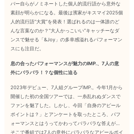
バー自らがノミネートした個人的流行語から意外な
素顔が明らかになる。最後は濱家がキスマイ2025個
人的流行語“大賞”を発表！選ばれるのは一体誰のど
んな言葉なのか？“大人かっこいい”キャッチーなダ
ンスで魅せる「&Joy」の多幸感溢れるパフォーマン
スにも注目だ。
息の合ったパフォーマンスが魅力のIMP.、7人の意
外にバラバラ！？な個性に迫る
2023年デビュー、7人組グループIMP.。今年1月から
開催した初の全国ツアーでは、一糸乱れぬダンスで
ファンを魅了した。しかし、今回「自身のアピール
ポイントは？」とアンケートを取ったところ、パフ
ォーマンスとはうってかわってバラバラな答えが…
そこで番組では7人の意外にバラバラなアピールポイ