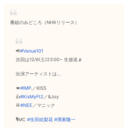
番組のみどころ（NHKリリース）
📢
#Venue101
次回は12/6(土)23:00~ 生放送📡
出演アーティストは…
💋
#IMP
.／KISS
👍
#KisMyFt2
／&Joy
🥁
#NEE
／マニック
🎙MC
#生田絵梨花
#濱家隆一