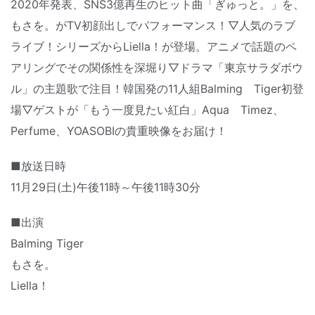
2020年発表、SNS3億再生のヒット曲「ぎゅっと。」を、
もさを。がTV初顔出しでパフォーマンス！▽人気のラブ
ライブ！シリーズからLiella！が登場。アニメで話題のペ
アリングでその関係性を深堀り▽ドラマ「東京サラダボウ
ル」の主題歌で注目！韓国発の11人組Balming Tiger初登
場▽ゲストが「もう一度見たい紅白」Aqua Timez、
Perfume、YOASOBIの貴重映像をお届け！
■放送日時
11月29日(土)午後11時～午後11時30分
■出演
Balming Tiger
もさを。
Liella！