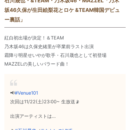
石川晟也・&TEAM・乃木坂46・MAZZEL「乃木
坂46久保が生田絵梨花とロケ &TEAM韓国デビュ
ー裏話」
紅白初出場が決定！＆TEAM
乃木坂46は久保史緒里が卒業前ラスト出演
霜降り明星せいやが歌手・石川晟也として初登場
MAZZELの美しいバラード曲！
📢
#Venue101
次回は11/22(土)23:00~ 生放送📡
出演アーティストは…