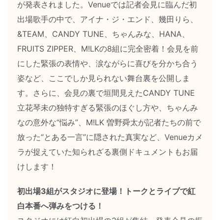
が発表されました。Venueでは記者会見に臨んだ初
出場歌手の中で、アイナ・ジ・エンド、幾田りら、
&TEAM、CANDY TUNE、ちゃんみな、HANA、
FRUITS ZIPPER、M!LKの8組に完全密着！会見を前
にした緊張の表情や、涙ながらに喜びを分かち合う
姿など、ここでしか見られない舞台裏を公開しま
す。さらに、会見の裏で垣間見えたCANDY TUNE
立花琴未の独特すぎる緊張のほぐし方や、ちゃんみ
なの意外な“悩み”、M!LK 曽野舜太が記者たちの前で
放った“とある一言”に隠された真実など、Venueカメ
ラが捉えていた知られざる裏側ドキュメントもお届
けします！
初出場3組がスタジオに登場！トークとライブで紅
白本番へ弾みをつける！