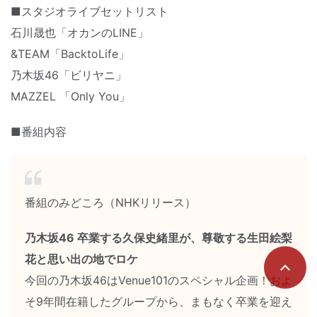
■スタジオライブセットリスト
石川晟也「オカンのLINE」
&TEAM「BacktoLife」
乃木坂46「ビリヤニ」
MAZZEL 「Only You」
■番組内容
番組のみどころ（NHKリリース）
乃木坂46 卒業する久保史緒里が、尊敬する生田絵梨
花と思い出の地でロケ
今回の乃木坂46はVenue101のスペシャル企画！およ
そ9年間在籍したグループから、まもなく卒業を迎え