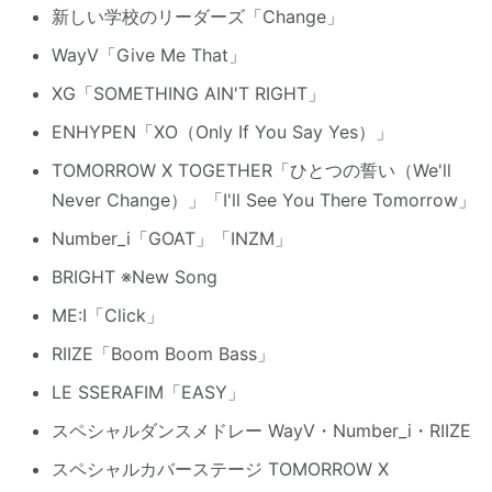
新しい学校のリーダーズ「Change」
WayV「Give Me That」
XG「SOMETHING AIN'T RIGHT」
ENHYPEN「XO（Only If You Say Yes）」
TOMORROW X TOGETHER「ひとつの誓い（We'll
Never Change）」「I'll See You There Tomorrow」
Number_i「GOAT」「INZM」
BRIGHT ※New Song
ME:I「Click」
RIIZE「Boom Boom Bass」
LE SSERAFIM「EASY」
スペシャルダンスメドレー WayV・Number_i・RIIZE
スペシャルカバーステージ TOMORROW X