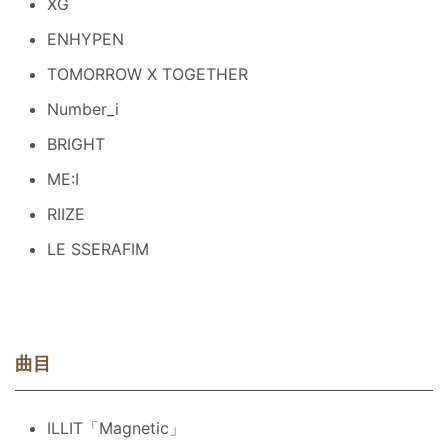
XG
ENHYPEN
TOMORROW X TOGETHER
Number_i
BRIGHT
ME:I
RIIZE
LE SSERAFIM
曲目
ILLIT「Magnetic」