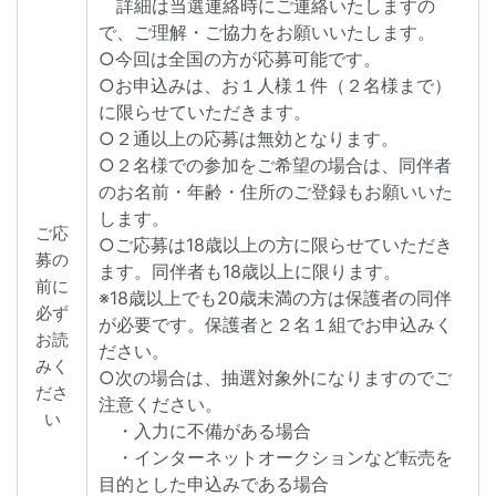
詳細は当選連絡時にご連絡いたしますの
で、ご理解・ご協力をお願いいたします。
○今回は全国の方が応募可能です。
○お申込みは、お１人様１件（２名様まで）
に限らせていただきます。
○２通以上の応募は無効となります。
○２名様での参加をご希望の場合は、同伴者
のお名前・年齢・住所のご登録もお願いいた
します。
ご応
○ご応募は18歳以上の方に限らせていただき
募の
ます。同伴者も18歳以上に限ります。
前に
※18歳以上でも20歳未満の方は保護者の同伴
必ず
が必要です。保護者と２名１組でお申込みく
お読
ださい。
みく
○次の場合は、抽選対象外になりますのでご
ださ
注意ください。
い
・入力に不備がある場合
・インターネットオークションなど転売を
目的とした申込みである場合