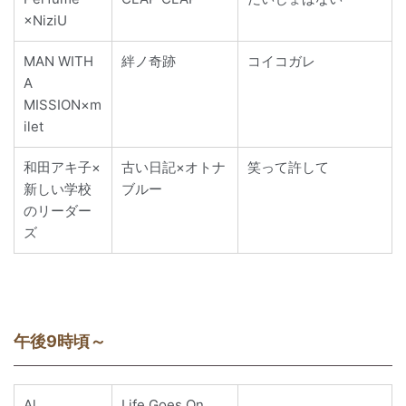
×NiziU
MAN WITH
絆ノ奇跡
コイコガレ
A
MISSION×m
ilet
和田アキ子×
古い日記×オトナ
笑って許して
新しい学校
ブルー
のリーダー
ズ
午後9時頃～
Al
Life Goes On