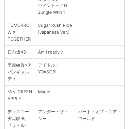
ヴメント～／H
Jungle With t
TOMORRO
Sugar Rush Ride
W X
[Japanese Ver.]
TOGETHER
日向坂46
Am I ready？
平原綾香×ア
アイドル／
バンギャル
YOASOBI
ディ
Mrs. GREEN
Magic
APPLE
ディズニー
アンダー・ザ・
パート・オブ・ユア・
実写映画
シー
ワールド
『リトル・