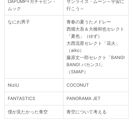
DAPUMP×ガチャピン・
サンライズ・ムーン～宇宙に
ムック
行こう～
なにわ男子
青春の夏うたメドレー
西畑大吾＆大橋和也セレクト
「夏色」（ゆず）
大西流星セレクト「花火」
（aiko）
藤原丈一郎セレクト「BANG!
BANG! バカンス!」
（SMAP）
NiziU
COCONUT
FANTASTICS
PANORAMA JET
僕が見たかった青空
青空について考える