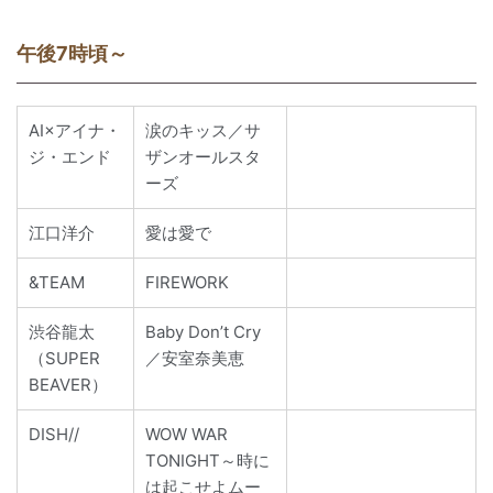
午後7時頃～
AI×アイナ・
涙のキッス／サ
ジ・エンド
ザンオールスタ
ーズ
江口洋介
愛は愛で
&TEAM
FIREWORK
渋谷龍太
Baby Don’t Cry
（SUPER
／安室奈美恵
BEAVER）
DISH//
WOW WAR
TONIGHT～時に
は起こせよムー