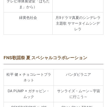
テレビ球体展望室「はちた
ま」から）
緑黄色社会
月9ドラマ真夏のシンデレラ
主題歌 サマータイムシンデ
レラ
FNS歌謡祭 夏 スペシャルコラボレーション
松平 健 × チョコレートプラ
パンダピラニア
ネット
DA PUMP × ガチャピン・
サンライズ・ムーン～宇宙
ムック
に行こう～