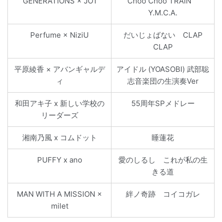
GENERATIONS × JO1
Choo Choo TRAIN
Y.M.C.A.
Perfume × NiziU
だいじょばない CLAP
CLAP
平原綾香 × アバンギャルデ
アイドル (YOASOBI) 武部聡
ィ
志音楽団の生演奏Ver
和田アキ子 x 新しい学校の
55周年SPメドレー
リーダーズ
湘南乃風 x コムドット
睡蓮花
PUFFY x ano
愛のしるし これが私の生
きる道
MAN WITH A MISSION ×
絆ノ奇跡 コイコガレ
milet