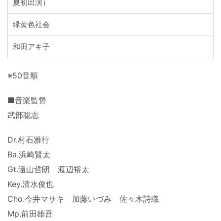
夏初出演）
緑黄色社会
和田アキ子
※50音順
■音楽監督
武部聡志
Dr.村石雅行
Ba.浜崎賢太
Gt.遠山哲朗 渡辺裕太
Key.清水俊也
Cho.今井マサキ 加藤いづみ 佐々木詩織
Mp.前田雄吾