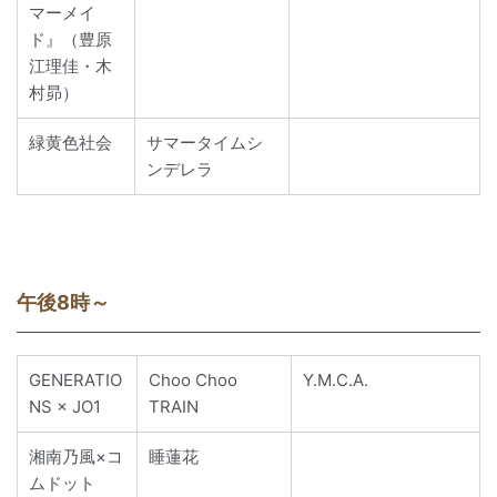
マーメイ
ド』（豊原
江理佳・木
村昴）
緑黄色社会
サマータイムシ
ンデレラ
午後8時～
GENERATIO
Choo Choo
Y.M.C.A.
NS × JO1
TRAIN
湘南乃風×コ
睡蓮花
ムドット