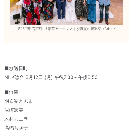
第15回明石家紅白! 豪華アーティストが真夏の音楽祭! (C)NHK
■放送日時
NHK総合 8月12日 (月) 午後7:30～午後8:53
■出演
明石家さんま
岩崎宏美
木村カエラ
高嶋ちさ子